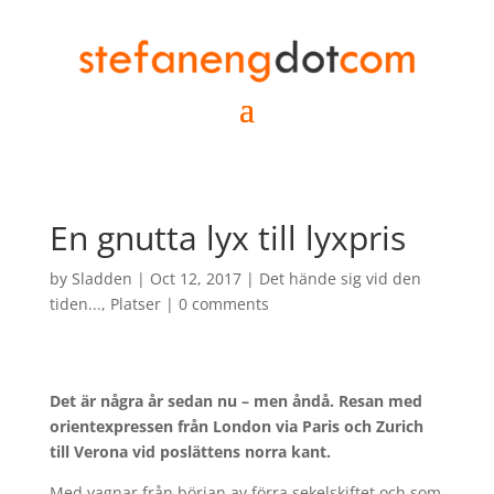
En gnutta lyx till lyxpris
by
Sladden
|
Oct 12, 2017
|
Det hände sig vid den
tiden...
,
Platser
|
0 comments
Det är några år sedan nu – men åndå. Resan med
orientexpressen från London via Paris och Zurich
till Verona vid poslättens norra kant.
Med vagnar från början av förra sekelskiftet och som