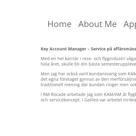
Home
About Me
Ap
Key Account Manager – Service på affärsmäs
Med en hel karriär i rese- och flygindustri vågar
hela året, skulle bli din bästa semesterupplev
Men jag har också varit kundansvarig som KA
det egna företaget gynnas av den merförsäljnin
traditionell mening där kunden ringer men ocks
I RM Rocade arbetade jag som KAM/AM åt flygb
och servicekoncept. I Galileo var arbetet inrikt