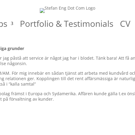
ps
Portfolio & Testimonials
CV
siga grunder
 jag påstå att service är något jag har i blodet. Tänk bara! Att få an
else någonsin.
M/AM. För mig innebär en sådan tjänst att arbeta med kundvård o
g relationen ger. Kopplingen till det rent affärsmässiga är naturli
å i “kalla samtal”
olag främst i Europa och Sydamerika. Affären kunde gälla t.ex öns
at på förvaltning av kunder.