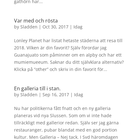
gathörn har...
Var med och rösta
by
Sladden
|
Oct 30, 2017
|
Idag
Lonley Planet har listat hetaste städerna att resa till
2018. Vilken är din favorit? Själv förordar jag
Guanajuato som påminner om en alpby och har ett
mumiemueeum. Saknar du ditt självklara alternativ?
Klicka på “other” och skriv in din favorit för...
En galleria till i stan.
by
Sladden
|
Sep 16, 2017
|
Idag
Nu har politikerna fått fnatt och en ny galleria
planeras vid nya Slussen. Som om vi inte hade
tillräckligt med gallerior redan. Själv ser jag gärna
restauranger, pubar blandat med en god portion
kultur. Men Galleria – Nej tack. I Svd häromdagen