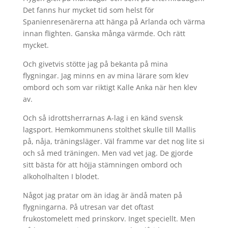
Det fanns hur mycket tid som helst för
Spanienresenärerna att hänga på Arlanda och värma
innan flighten. Ganska många värmde. Och rätt
mycket.
Och givetvis stötte jag på bekanta på mina
flygningar. Jag minns en av mina lärare som klev
ombord och som var riktigt Kalle Anka när hen klev
av.
Och så idrottsherrarnas A-lag i en känd svensk
lagsport. Hemkommunens stolthet skulle till Mallis
på, nåja, träningsläger. Väl framme var det nog lite si
och så med träningen. Men vad vet jag. De gjorde
sitt bästa för att höjja stämningen ombord och
alkoholhalten I blodet.
Något jag pratar om än idag är ändå maten på
flygningarna. På utresan var det oftast
frukostomelett med prinskorv. Inget speciellt. Men