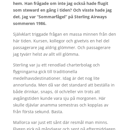
hem. Han frågade om inte jag också hade flugit
som steward en gång i tiden? Och visste hade jag
det. Jag var “Sommarfågel” på Sterling Airways
sommeren 1986.
Självklart triggade frågan en massa minnen från den
här tiden. Kursen, kollegor och givetvis en hel del
passagerare jag aldrig glömmer. Och passagerare
jag tyvärr helst av allt vill glömma.
Sterling var ju ett renodlad charterbolag och
flygningarna gick till traditionella
medelhavsdestinationer.
Idag är det nog lite
annorlunda. Men då var det standard att beställa in
både drinkar, snaps, öl och/eller vin trots att
avgångstiden kunde vara sju på morgonen. Här
skulle djävlar anamma semestras och kopplas av
från första sekund. Basta.
Mallorca var just ett sånt där resmål man minns.
Flygen gick på måndagar och sent på eftermiddagen.