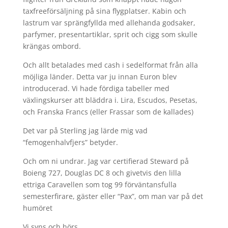
taxfreeförsäljning på sina flygplatser. Kabin och
lastrum var sprängfyllda med allehanda godsaker,
parfymer, presentartiklar, sprit och cigg som skulle
krängas ombord.
Och allt betalades med cash i sedelformat från alla
möjliga länder. Detta var ju innan Euron blev
introducerad. Vi hade fördiga tabeller med
växlingskurser att bläddra i. Lira, Escudos, Pesetas,
och Franska Francs (eller Frassar som de kallades)
Det var på Sterling jag lärde mig vad
“femogenhalvfjers” betyder.
Och om ni undrar. Jag var certifierad Steward på
Boieng 727, Douglas DC 8 och givetvis den lilla
ettriga Caravellen som tog 99 förväntansfulla
semesterfirare, gäster eller “Pax”, om man var på det
humöret
Vi syns och hörs