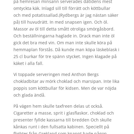
på hemresan minsann serverades dåtidens mest
omtyckta käk. Inlagd sill till förrätt och köttbullar
och med potatissallad.(Rydbergs är jag nästan säker
på) till huvudrätt. In med snapsen igen. Och öl.
Massor av öl till detta smått otroliga smörgåsbord.
Och beställningarna haglade in. Drack man inte öl
gick det bra med vin. Om man inte skulle köra på
hemmaplan förstås. Då kunde man köpa läskeblask i
25 cl burkar för tre spänn stycket. Ingen klagade på
käket i alla fall.
Vi toppade serveringen med Anthon Bergs
chokladbitar av mörk choklad och marsipan. Inte lika
poppis som köttbullar för kidsen. Men de var nöjda
och glada ändå.
På vägen hem skulle taxfreen delas ut också.
Cigaretter a masse, sprit i glasflaskor, choklad och
presenter fyllde kassarna till bredden Och skulle
kånkas runt i den fullsatta kabinen. Speciellt på
flighter från Grekland som knappt hade någon