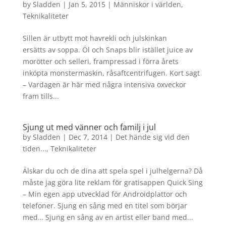
by
Sladden
|
Jan 5, 2015
|
Människor i världen
,
Teknikaliteter
Sillen är utbytt mot havrekli och julskinkan
ersätts av soppa. Öl och Snaps blir istället juice av
morötter och selleri, frampressad i förra årets
inköpta monstermaskin, råsaftcentrifugen. Kort sagt
– Vardagen är här med några intensiva oxveckor
fram tills...
Sjung ut med vänner och familj i jul
by
Sladden
|
Dec 7, 2014
|
Det hände sig vid den
tiden...
,
Teknikaliteter
Älskar du och de dina att spela spel i julhelgerna? Då
måste jag göra lite reklam för gratisappen Quick Sing
– Min egen app utvecklad för Androidplattor och
telefoner. Sjung en sång med en titel som börjar
med… Sjung en sång av en artist eller band med...